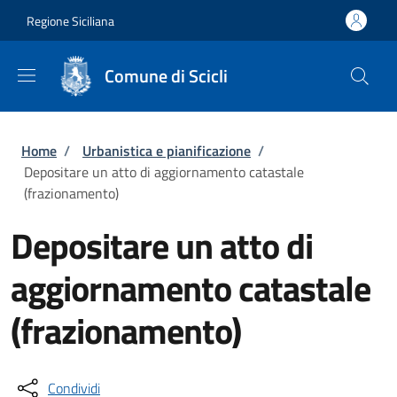
Salta al contenuto principale
Skip to footer content
Regione Siciliana
Comune di Scicli
Briciole di pane
Home
/
Urbanistica e pianificazione
/
Depositare un atto di aggiornamento catastale
(frazionamento)
Depositare un atto di
aggiornamento catastale
(frazionamento)
Condividi