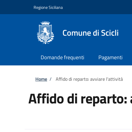
Salta al contenuto principale
Skip to footer content
Regione Siciliana
Comune di Scicli
Domande frequenti
Pagamenti
Briciole di pane
Home
/
Affido di reparto: avviare l'attività
Affido di reparto: 